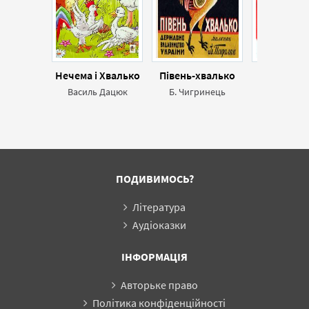
Нечема і Хвалько
Півень-хвалько
Птиці-зі
Василь Дацюк
Б. Чигринець
Андрій Ма
ПОДИВИМОСЬ?
Література
Аудіоказки
ІНФОРМАЦІЯ
Авторьке право
Політика конфіденційності