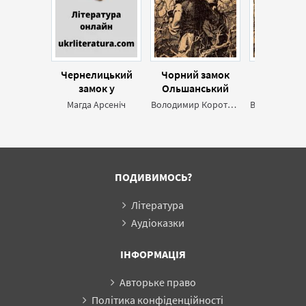
Чернелицький
Чорний замок
Чорний з
замок у
Ольшанський
Ольшансь
міжвоєнний
Дике полю
Магда Арсеніч
Володимир Короткевич
період
короля С
ПОДИВИМОСЬ?
Література
Аудіоказки
ІНФОРМАЦІЯ
Авторьке право
Політика конфіденційності