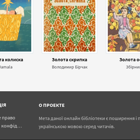
та колиска
Золота скрипка
Золота о
Jamala
Володимир Бірчак
Збірни
ЦІЯ
О ПРОЕКТЕ
е право
Мета даної онлайн бібліотеки є поширення і п
іденційності
українською мовою серед читачів.