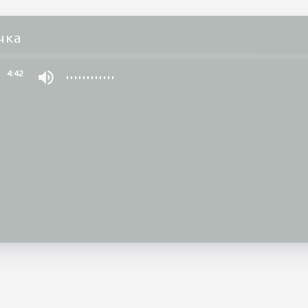
чка
0
4:42