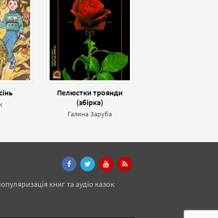
сінь
Пелюстки троянди
(збірка)
к
Галина Заруба
опуляризація книг та аудіо казок