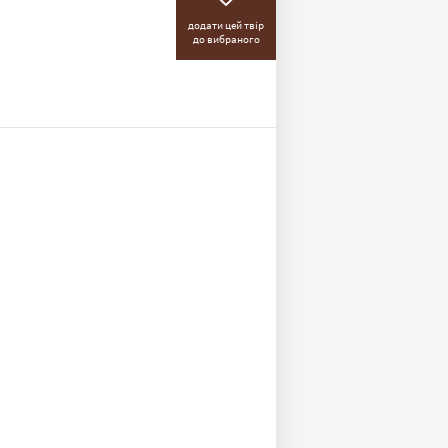
додати цей твір
до вибраного