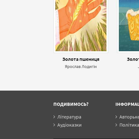
Золота пшениця
Золо
Ярослав Лодигін
ПОДИВИМОСЬ?
ІНФОРМА
Література
Авторьк
Аудіоказки
Політика конф