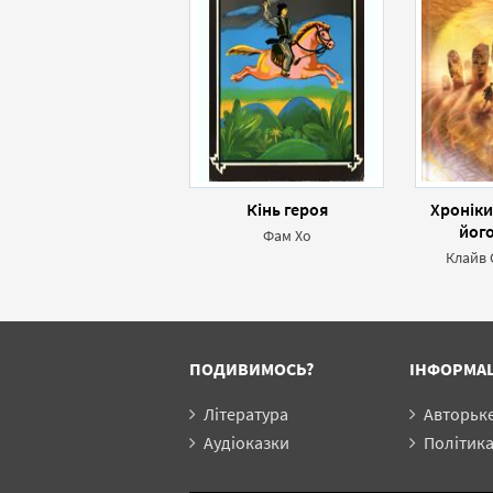
Кінь героя
Хроніки 
йог
Фам Хо
Клайв 
ПОДИВИМОСЬ?
ІНФОРМА
Література
Авторьк
Аудіоказки
Політика конф