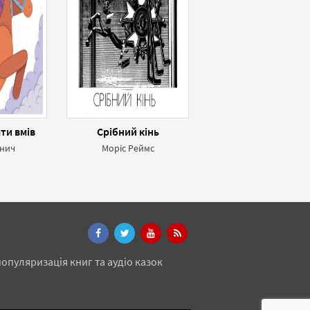
ати вмів
Срібний кінь
унич
Моріс Реймс
опуляризація книг та аудіо казок