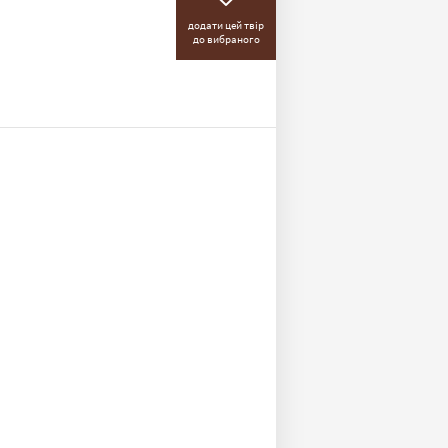
додати цей твір
до вибраного