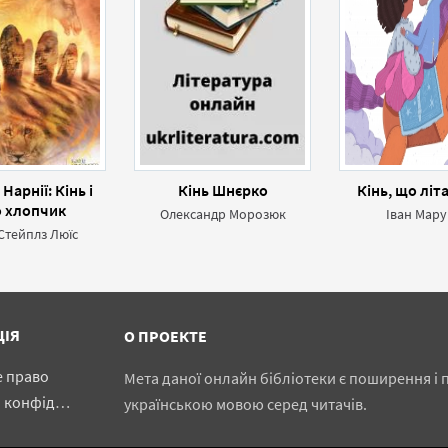
Нарнії: Кінь і
Кінь Шнєрко
Кінь, що літ
о хлопчик
Олександр Морозюк
Іван Мар
Стейплз Люїс
ЦІЯ
О ПРОЕКТЕ
е право
Мета даної онлайн бібліотеки є поширення і п
іденційності
українською мовою серед читачів.