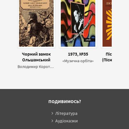
Чорний замок
1973, №35
Пісенник 1
Ольшанський
(Пісні радян
«Музична орбіта»
композитор
Володимир Короткевич
Збірник
ПОДИВИМОСЬ?
Література
Аудіоказки