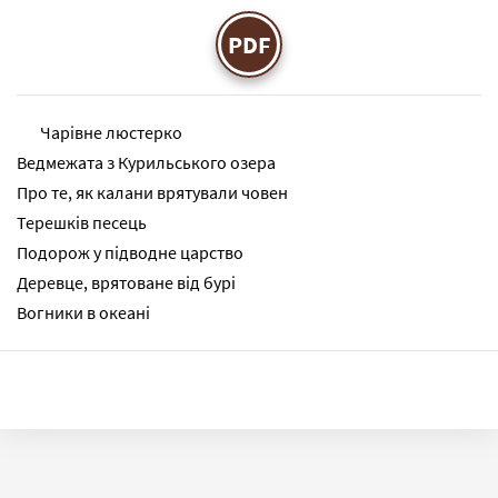
PDF
Чарівне люстерко
Ведмежата з Курильського озера
Про те, як калани врятували човен
Терешків песець
Подорож у підводне царство
Деревце, врятоване від бурі
Вогники в океані