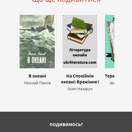
В океані
На Спокійнім
Терешків зап
океані: Вражіння і
Ніколай Панов
Іван Сочиве
думки з дороги
Осип Назарук
ПОДИВИМОСЬ?