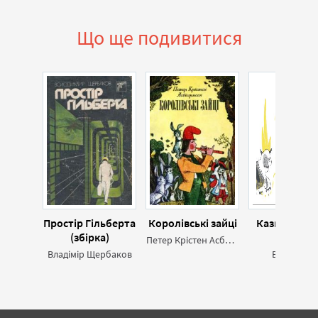
Що ще подивитися
Простір Гільберта
Королівські зайці
Казки з дит
(збірка)
уяви
Петер Крістен Асбйорнсен
Владімір Щербаков
Валія Кия