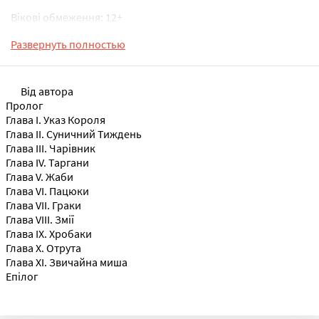
Вікові обмеження: 12+
Развернуть полностью
ISBN 9781005169480
Від автора
Пролог
Глава I. Указ Короля
Глава II. Суничний Тиждень
Глава III. Чарівник
Глава IV. Таргани
Глава V. Жаби
Глава VI. Пацюки
Глава VII. Граки
Глава VIII. Змії
Глава IX. Хробаки
Глава X. Отрута
Глава XI. Звичайна миша
Епілог