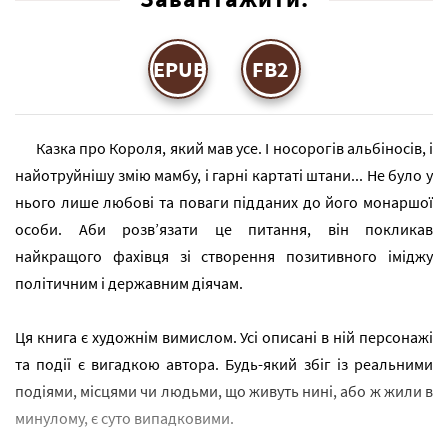
EPUB
FB2
Казка про Короля, який мав усе. І носорогів альбіносів, і
найотруйнішу змію мамбу, і гарні картаті штани... Не було у
нього лише любові та поваги підданих до його монаршої
особи. Аби розв’язати це питання, він покликав
найкращого фахівця зі створення позитивного іміджу
політичним і державним діячам.
Ця книга є художнім вимислом. Усі описані в ній персонажі
та події є вигадкою автора. Будь-який збіг із реальними
подіями, місцями чи людьми, що живуть нині, або ж жили в
минулому, є суто випадковими.