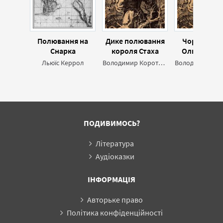
Полювання на
Дике полювання
Чорний за
Снарка
короля Стаха
Ольшанськ
Дике полюв
Льюїс Керрол
Володимир Короткевич
короля Ста
ПОДИВИМОСЬ?
Література
Аудіоказки
ІНФОРМАЦІЯ
Авторьке право
Політика конфіденційності