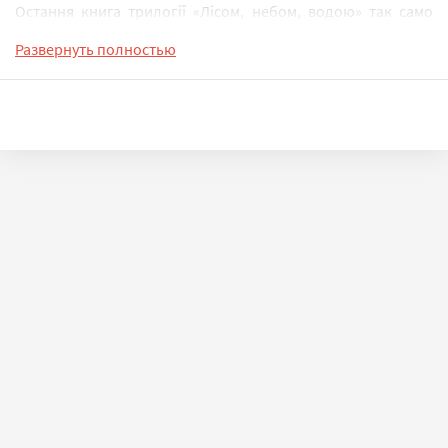
Остання книга трилогії «Лісом, небом, водою» так само
сповнена фантастичних пригод і пригодницької
Развернуть полностью
фантастики, як і дві попередні: «Лисий» і «Леля».