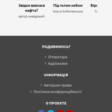
Звідки взялася
Під голим небом
Вірнопідда
нафта?
Ольга Кобилянська
Генріх Ман
автор невідомий
ПОДИВИМОСЬ?
Література
Аудіоказки
ІНФОРМАЦІЯ
Авторьке право
Політика конфіденційності
О ПРОЕКТЕ