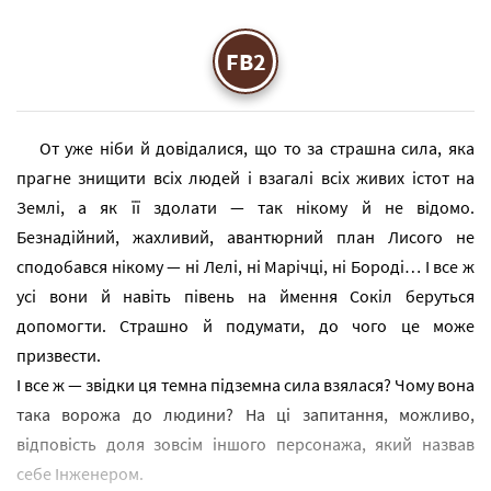
FB2
От уже ніби й довідалися, що то за страшна сила, яка
прагне знищити всіх людей і взагалі всіх живих істот на
Землі, а як її здолати — так нікому й не відомо.
Безнадійний, жахливий, авантюрний план Лисого не
сподобався нікому — ні Лелі, ні Марічці, ні Бороді… І все ж
усі вони й навіть півень на ймення Сокіл беруться
допомогти. Страшно й подумати, до чого це може
призвести.
І все ж — звідки ця темна підземна сила взялася? Чому вона
така ворожа до людини? На ці запитання, можливо,
відповість доля зовсім іншого персонажа, який назвав
себе Інженером.