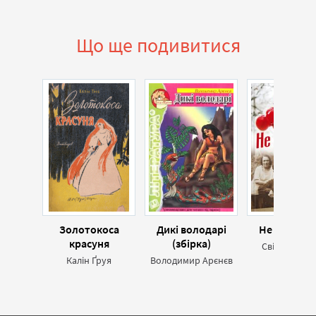
Що ще подивитися
Золотокоса
Дикі володарі
Не вурдал
красуня
(збірка)
Світлана Та
Калін Ґруя
Володимир Арєнєв