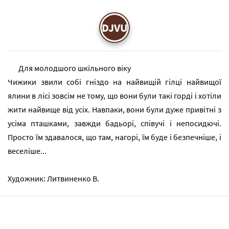
DJVU
Для молодшого шкільного віку
Чижики звили собі гніздо на найвищій гілці найвищої
ялини в лісі зовсім не тому, що вони були такі горді і хотіли
жити найвище від усіх. Навпаки, вони були дуже привітні з
усіма пташками, завжди бадьорі, співучі і непосидючі.
Просто їм здавалося, що там, нагорі, їм буде і безпечніше, і
веселіше...
Художник: Литвиненко В.