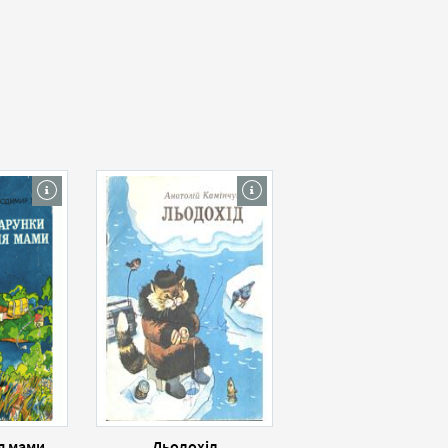
я мами
Льодохід