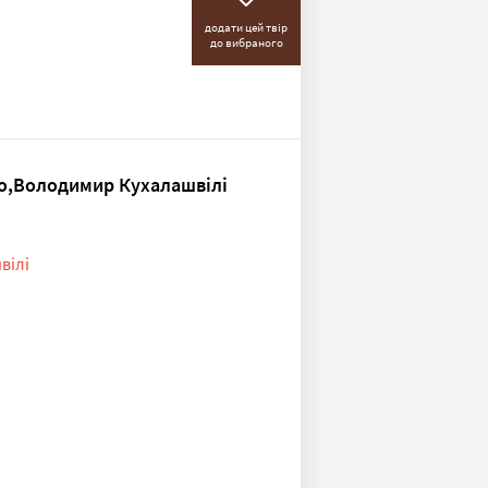
додати цей твір
до вибраного
о,Володимир Кухалашвілі
вілі