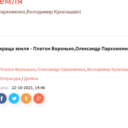
земля
Пархоменко,Володимир Кухалашвілі
краща земля - Платон Воронько,Олександр Пархоменк
Платон Воронько
,
Олександр Пархоменко
,
Володимир Кухалаш
Література
/
Дитяча
дано:
22-10-2021, 14:46