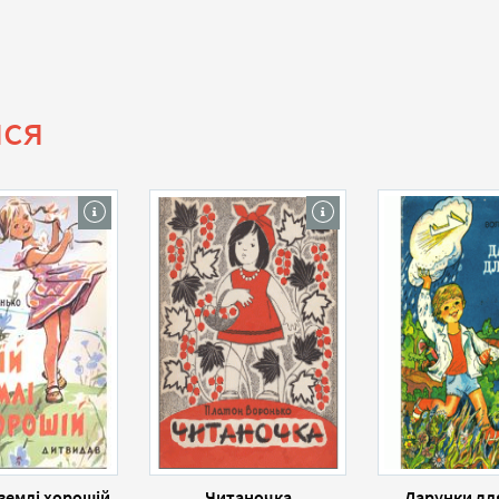
ися
 землі хорошій
Читаночка
Дарунки дл