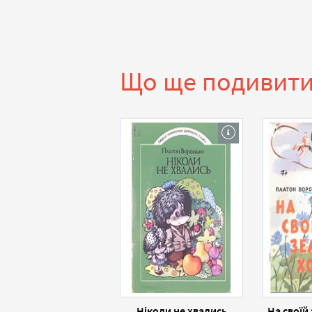
Що ще подивит
Ніколи не хвались
На своїй