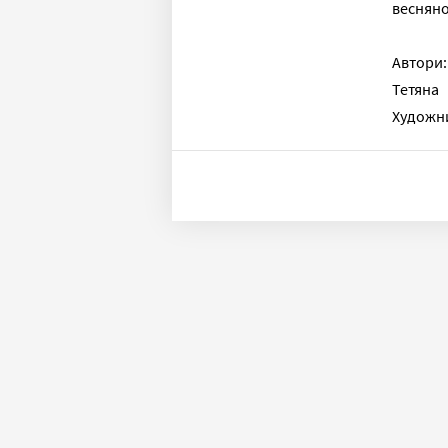
весняно
Автори:
Тетяна
Художни