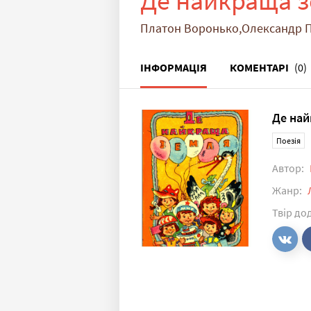
Де найкраща 
Платон Воронько,Олександр 
ІНФОРМАЦІЯ
КОМЕНТАРІ
(0)
Де най
Поезія
Автор:
Жанр:
Твір до