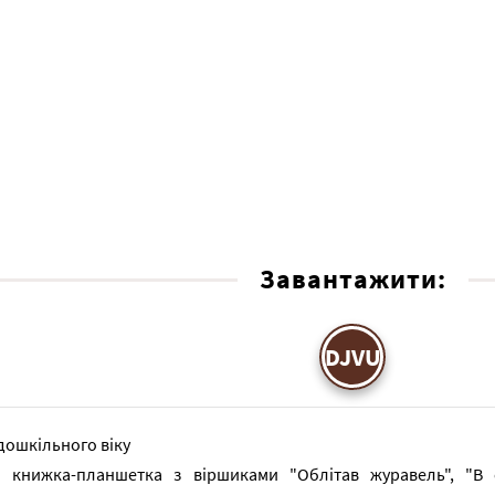
Завантажити:
DJVU
дошкільного віку
а книжка-планшетка з віршиками "Облітав журавель", "В с