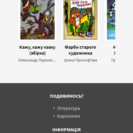
Кажу, кажу казку
Фарби старого
Казка пр
(збірка)
художника
Женчика
Олександр Пархоменко
Ірина Прокоф'єва
Григорій Ус
ПОДИВИМОСЬ?
Література
Аудіоказки
ІНФОРМАЦІЯ