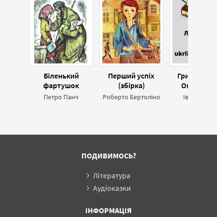
Біленький
Перший успіх
Гриць і пан
фартушок
(збірка)
Оповіданє
бурхливих р
Петро Панч
Роберто Бертоліно
Іван Франк
1846-184
ПОДИВИМОСЬ?
Література
Аудіоказки
ІНФОРМАЦІЯ