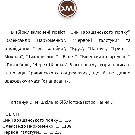
DJVU
В збірку включені повісті "Син Таращанського полку",
"Олександр Пархоменко", "Червоні галстуки" та
оповідання "Три копійки", "Брус", "Паничі", "Гриць і
Микола", "Тихонів лист", "Валет", "Біленький фартушок",
"Після бою", "Через 16 років". В основному твори написані
з позиції "радянського соцреалізму", що й не дивно
враховуючи часи їх написання.
Таланчук О. М. Шкільна бібліотека Петра Панча 5
ПОВІСТІ
Син Таращанського полку.......16
Олександр Пнрхоменко.........108
Червоні галстуки.............216