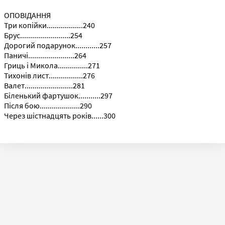
ОПОВІДАННЯ
Три копійки..................240
Брус.........................254
Дорогий подарунок............257
Паничі.......................264
Гриць і Микола...............271
Тихонів лист.................276
Валет........................281
Біленький фартушок...........297
Після бою....................290
Через шістнадцять років......300