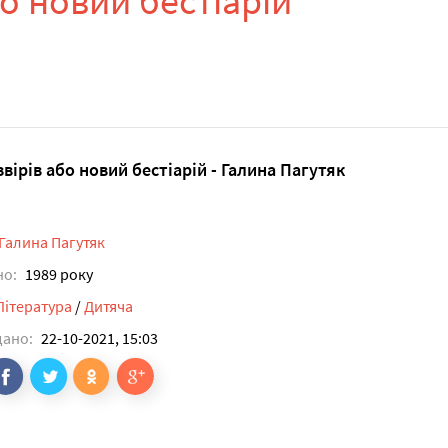
бо новий бестіарій
звірів або новий бестіарій - Галина Пагутяк
Галина Пагутяк
но:
1989 року
Література
/
Дитяча
дано:
22-10-2021, 15:03