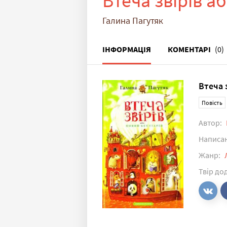
Втеча звірів а
Галина Пагутяк
ІНФОРМАЦІЯ
КОМЕНТАРІ
(0)
Втеча 
Повість
Автор:
Написа
Жанр:
Твір до