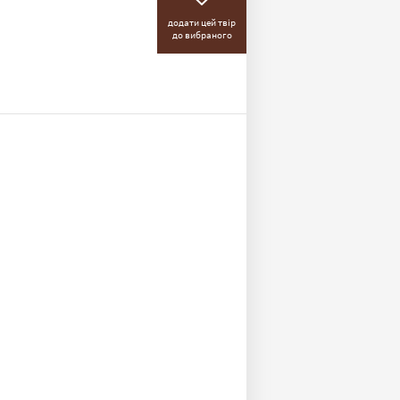
додати цей твір
до вибраного