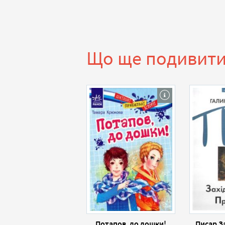
Що ще подивит
Потапов, до дошки!
Писар З