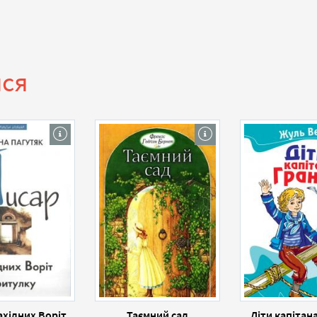
ися
ахідних Воріт
Таємний сад
Діти капітан