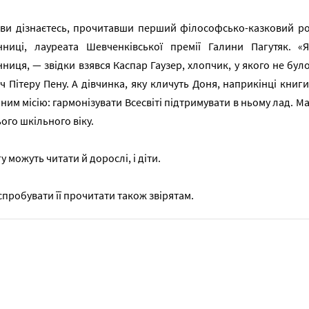
ви дізнаєтесь, прочитавши перший філософсько-казковий ро
нниці, лауреата Шевченківської премії Галини Пагутяк. «
ниця, — звідки взявся Каспар Гаузер, хлопчик, у якого не бул
ч Пітеру Пену. А дівчинка, яку кличуть Доня, наприкінці книги 
 ним місію: гармонізувати Всесвіті підтримувати в ньому лад. М
ого шкільного віку.
у можуть читати й дорослі, і діти.
пробувати її прочитати також звірятам.