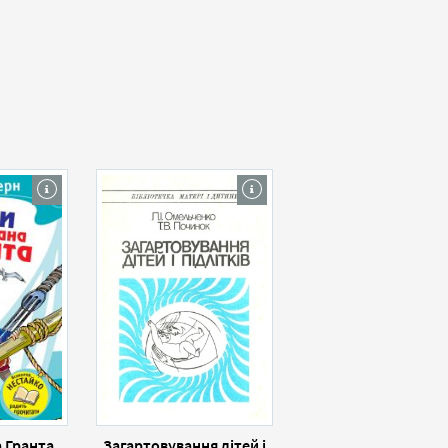
а Гранта
Загартовування дітей і