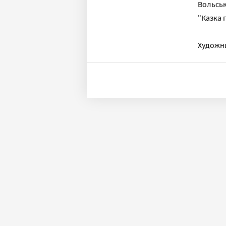
Вольськ
"Казка 
Художн