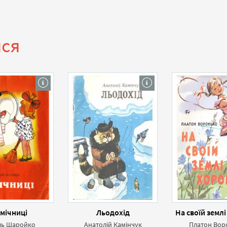
ися
мічниці
Льодохід
На своїй земл
ль Шаройко
Анатолій Камінчук
Платон Вор