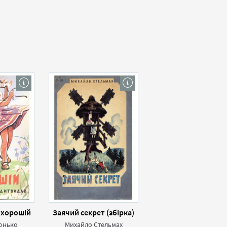
і хорошій
Заячий секрет (збірка)
онько
Михайло Стельмах