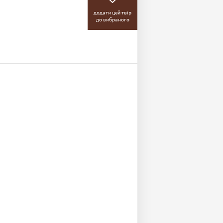
додати цей твір
до вибраного