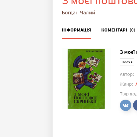
З моєї поштов
Богдан Чалий
ІНФОРМАЦІЯ
КОМЕНТАРІ
(0)
З моєї
Поезія
Автор:
Жанр:
Твір до