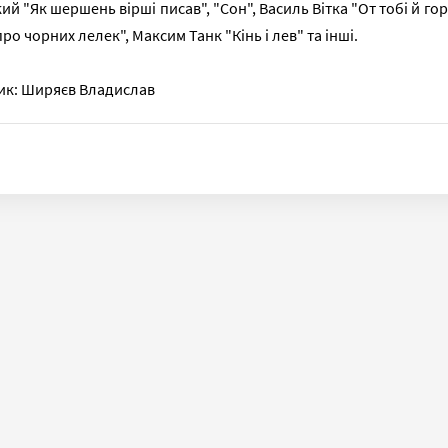
ий "Як шершень вірші писав", "Сон", Василь Вітка "От тобі й г
про чорних лелек", Максим Танк "Кінь і лев" та інші.
ик: Ширяєв Владислав