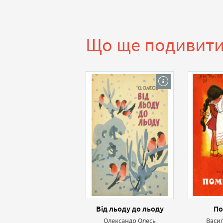
Що ще подивит
Від льоду до льоду
По
Олександр Олесь
Васи