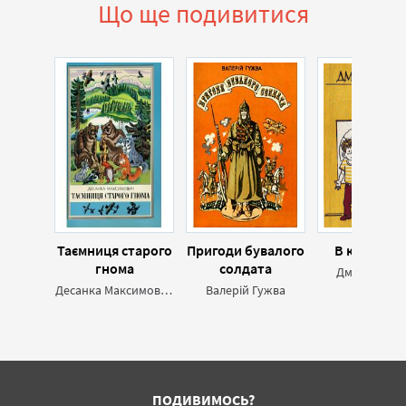
Що ще подивитися
Таємниця старого
Пригоди бувалого
В класі і в л
гнома
солдата
Дмитро Біло
Десанка Максимович
Валерій Гужва
ПОДИВИМОСЬ?