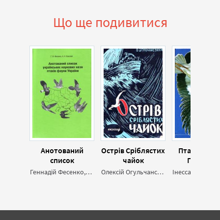
Що ще подивитися
Анотований
Острів Сріблястих
Птахи Украї
список
чайок
Польови
українських
визначни
Геннадій Фесенко,Андрій Бокотей
Олексій Огульчанський
наукових назв
птахів фауни
України