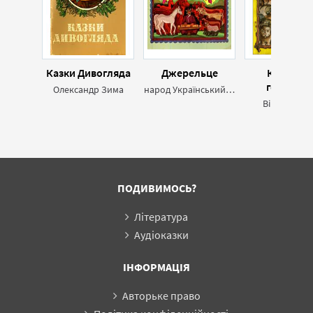
Казки Дивогляда
Джерельце
Котилас
горошин
Олександр Зима
народ Український,народ Естонський,народ Казахський,народ Грузинський,народ Азербайджанський
Віктор Тер
ПОДИВИМОСЬ?
Література
Аудіоказки
ІНФОРМАЦІЯ
Авторьке право