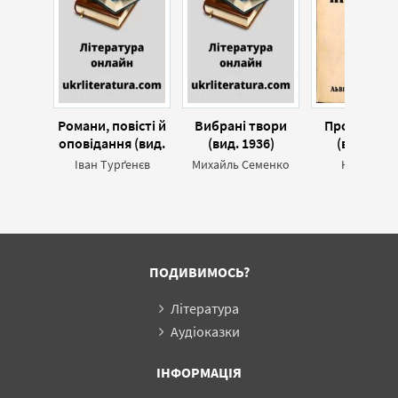
Романи, повісті й
Вибрані твори
Прокляті р
оповідання (вид.
(вид. 1936)
(вид. 1937
1937)
Іван Турґенєв
Михайль Семенко
Юрій Кле
ПОДИВИМОСЬ?
Література
Аудіоказки
ІНФОРМАЦІЯ