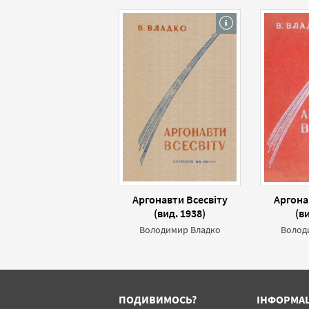
Аргонавти Всесвіту
Аргона
(вид. 1938)
(в
Володимир Владко
Волод
ПОДИВИМОСЬ?
ІНФОРМА