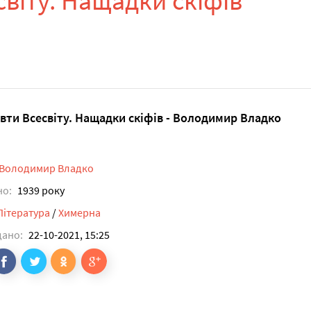
віту. Нащадки скіфів
вти Всесвіту. Нащадки скіфів - Володимир Владко
Володимир Владко
но:
1939 року
Література
/
Химерна
дано:
22-10-2021, 15:25