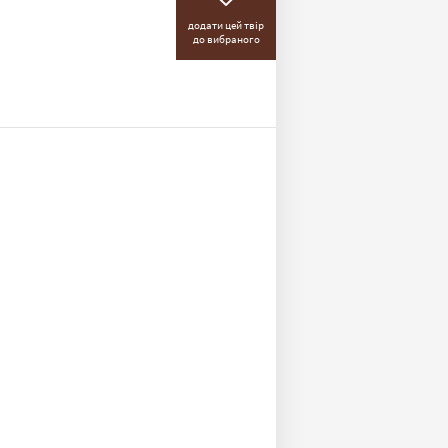
додати цей твір
до вибраного