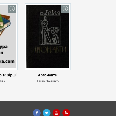
ів: Вірші
Аргонавти
ляк
Еліза Ожешко