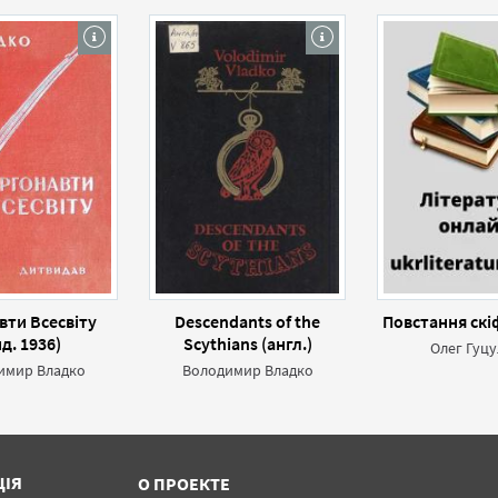
вти Всесвіту
Descendants of the
Повстання скіф
ид. 1936)
Scythians (англ.)
Олег Гуцу
имир Владко
Володимир Владко
ЦІЯ
О ПРОЕКТЕ