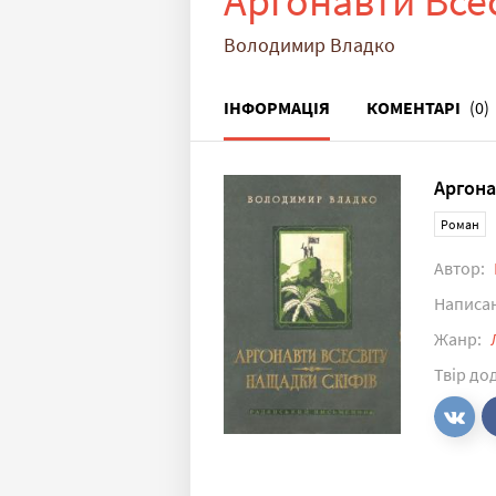
Аргонавти Всес
Володимир Владко
ІНФОРМАЦІЯ
КОМЕНТАРІ
(0)
Аргона
Роман
Автор:
Написа
Жанр:
Твір до