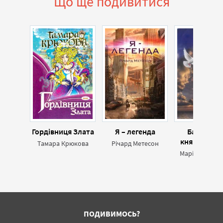
Що ще подивитися
Гордівниця Злата
Я – легенда
Балада п
княгиню Ол
Тамара Крюкова
Річард Метесон
Марія Якубов
ПОДИВИМОСЬ?