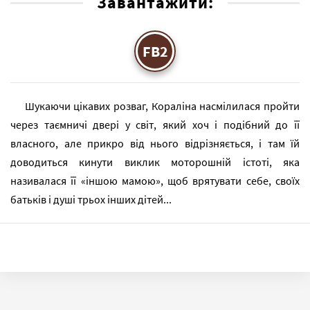
Завантажити:
FB2
Шукаючи цікавих розваг, Кораліна насмілилася пройти
через таємничі двері у світ, який хоч і подібний до її
власного, але прикро від нього відрізняється, і там їй
доводиться кинути виклик моторошній істоті, яка
називалася її «іншою мамою», щоб врятувати себе, своїх
батьків і душі трьох інших дітей...