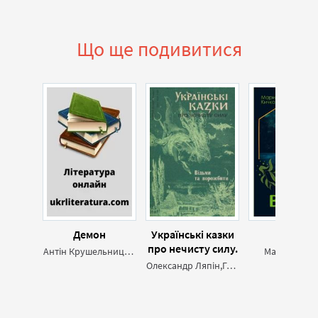
Що ще подивитися
Демон
Українські казки
Вона
про нечисту силу.
Антін Крушельницький
Марина Кич
Відьми та
Олександр Ляпін,Геннадій Осадчий,народ Український
ворожбити