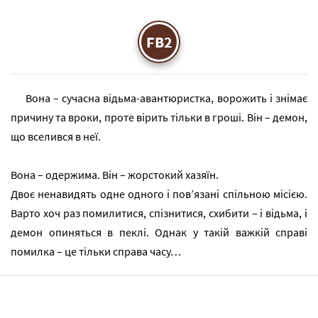
FB2
Вона – сучасна відьма-авантюристка, ворожить і знімає
причину та вроки, проте вірить тільки в гроші. Він – демон,
що вселився в неї.
Вона – одержима. Він – жорстокий хазяїн.
Двоє ненавидять одне одного і пов’язані спільною місією.
Варто хоч раз помилитися, спізнитися, схибити – і відьма, і
демон опиняться в пеклі. Однак у такій важкій справі
помилка – це тільки справа часу…