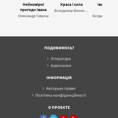
Неймовірні
Краса і сила
Іван Франк
пригоди Івана
Каталог
Володимир Винниченко
Сили, найдужчої
книжкови
Олександр Гаврош
людини світу
видань
ПОДИВИМОСЬ?
Література
Аудіоказки
ІНФОРМАЦІЯ
Авторьке право
Політика конфіденційності
О ПРОЕКТЕ