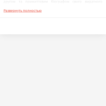
другом та прижиттєвим біографом свого видатного
земляка. Читачеві пропонується написана А.Копинцем
Развернуть полностью
повна версія роману про Івана Силу.