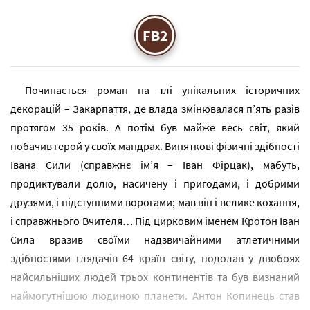
FB2
Починається роман на тлі унікальних історичних
декорацій – Закарпаття, де влада змінювалася п’ять разів
протягом 35 років. А потім був майже весь світ, який
побачив герой у своїх мандрах. Виняткові фізичні здібності
Івана Сили (справжнє ім’я – Іван Фірцак), мабуть,
продиктували долю, насичену і пригодами, і добрими
друзями, і підступними ворогами; мав він і велике кохання,
і справжнього Вчителя… Під цирковим іменем Кротон Іван
Сила вразив своїми надзвичайними атлетичними
здібностями глядачів 64 країн світу, подолав у двобоях
найсильніших людей трьох континентів та був визнаний
наймогутнішою людиною планети. Антон Копинець став