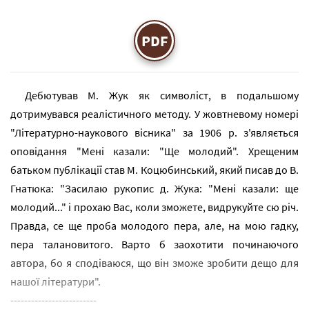
PDF
Дебютував М. Жук як символіст, в подальшому
дотримувався реалістичного методу. У жовтневому номері
"Літературно-наукового вісника" за 1906 р. з'являється
оповідання "Мені казали: "Ще молодий". Хрещеним
батьком публікації став М. Коцюбинський, який писав до В.
Гнатюка: "Засилаю рукопис д. Жука: "Мені казали: ще
молодий..." і прохаю Вас, коли зможете, видрукуйте сю річ.
Правда, се ще проба молодого пера, але, на мою гадку,
пера талановитого. Варто б заохотити починаючого
автора, бо я сподіваюся, що він зможе зробити дещо для
нашої літератури".
-------------------------