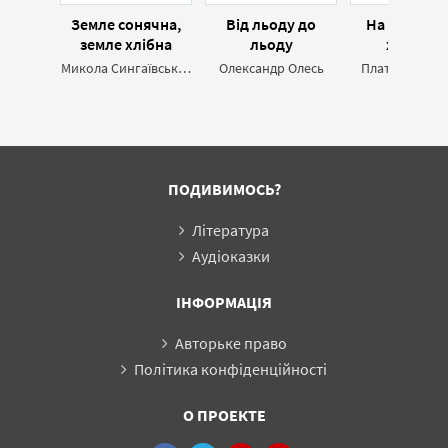
Земле сонячна,
Від льоду до
На своїй зе
земле хлібна
льоду
хорошій
Микола Сингаївський
Олександр Олесь
Платон Воро
ПОДИВИМОСЬ?
Література
Аудіоказки
ІНФОРМАЦІЯ
Авторьке право
Політика конфіденційності
О ПРОЕКТЕ