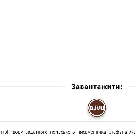
Завантажити:
DJVU
нтрі твору видатного польського письменника Стефана Же