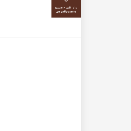
додати цей твір
до вибраного