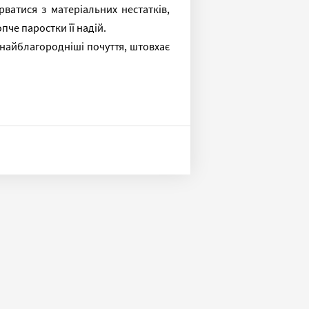
рватися з матеріальних нестатків,
пче паростки її надій.
 найблагородніші почуття, штовхає