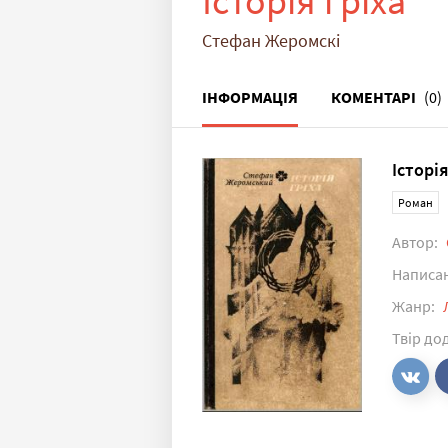
Історія гріха
Стефан Жеромскі
ІНФОРМАЦІЯ
КОМЕНТАРІ
(0)
Історі
Роман
Автор:
Написа
Жанр:
Твір до