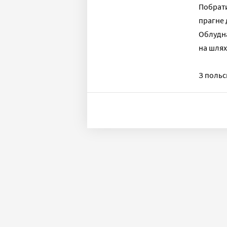
Побрати
прагне 
Облудна
на шлях
З польс