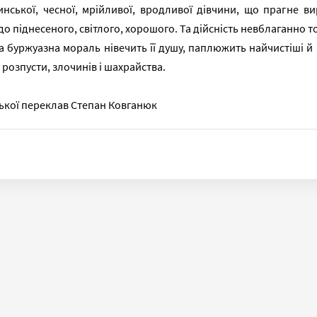
нської, чесної, мрійливої, вродливої дівчини, що прагне ви
до піднесеного, світлого, хорошого. Та дійсність невблаганно то
 буржуазна мораль нівечить її душу, паплюжить найчистіші й
 розпусти, злочинів і шахрайства.
ької переклав Степан Ковганюк