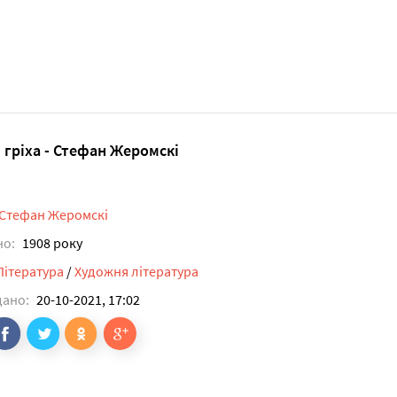
я гріха - Стефан Жеромскі
Стефан Жеромскі
но:
1908 року
Література
/
Художня література
дано:
20-10-2021, 17:02