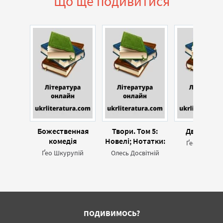
Що ще подивитися
Божественная
Твори. Том 5:
Двері в де
комедія
Новелі; Нотатки:
Ґео Шкуруп
закордонні
Ґео Шкурупій
Олесь Досвітній
нариси
ПОДИВИМОСЬ?