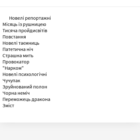
Новелі репортажні
Місяць із рушницею
Тисяча пройдисвітів
Повстання
Новелі таємниць
Патетична ніч
Страшна мить
Провокатор
"Нарком"
Новелі психологічні
Чучупак
Зруйнований полон
Чорна неміч
Переможець дракона
Зміст