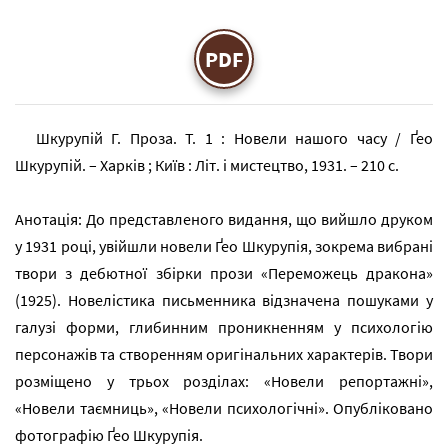
PDF
Шкурупій Г. Проза. Т. 1 : Новели нашого часу / Ґео
Шкурупій. – Харків ; Київ : Літ. і мистецтво, 1931. – 210 с.
Анотація: До представленого видання, що вийшло друком
у 1931 році, увійшли новели Ґео Шкурупія, зокрема вибрані
твори з дебютної збірки прози «Переможець дракона»
(1925). Новелістика письменника відзначена пошуками у
галузі форми, глибинним проникненням у психологію
персонажів та створенням оригінальних характерів. Твори
розміщено у трьох розділах: «Новели репортажні»,
«Новели таємниць», «Новели психологічні». Опубліковано
фотографію Ґео Шкурупія.