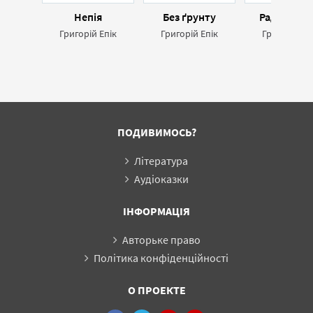
Непія
Без ґрунту
Радіоамат
Григорій Епік
Григорій Епік
Григорій Еп
ПОДИВИМОСЬ?
Література
Аудіоказки
ІНФОРМАЦІЯ
Авторьке право
Політика конфіденційності
О ПРОЕКТЕ