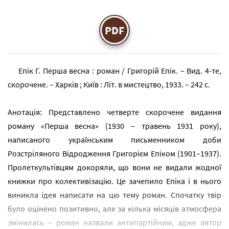
PDF
Епік Г. Перша весна : роман / Григорій Епік. – Вид. 4-те,
скорочене. – Харків ; Київ : Літ. в мистецтво, 1933. – 242 с.
Анотація: Представлено четверте скорочене видання
роману «Перша весна» (1930 – травень 1931 року),
написаного українським письменником доби
Розстріляного Відродження Григорієм Епіком (1901–1937).
Пролеткультівцям докоряли, що вони не видали жодної
книжки про колективізацію. Це зачепило Епіка і в нього
виникла ідея написати на цю тему роман. Спочатку твір
було оцінено позитивно, але за кілька місяців атмосфера
змінилась – роман назвали антипартійним, адже автор