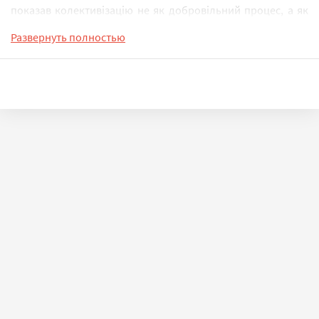
показав колективізацію не як добровільний процес, а як
процес примусу і терору. Наприкінці видання вміщено
Развернуть полностью
перелік книжок Григорія Епіка, що були видані на початку
1930-х років і готувались до друку.