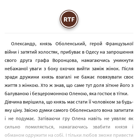
RTF
Олександр, князь Оболенський, герой Французької
війни і затятий холостяк, прибуває в Одесу на запрошення
свого друга графа Воронцова, намагаючись уникнути
небажаної уваги з боку охочих вийти заміж жінок. Після
зради дружини князь взагалі не бажає повязувати своє
життя з жінкою. Хто ж знав, що саме тут доля зіткне його з
балуваною і безцеромонною Оленою, яка гостює в тітки.
Дівчина вирішила, що князь має стати її чоловіком за будь-
яку ціну. Звісно думки самого Оболенського вона запитати
і не подумає. Затіваючи гру Олена навіть не уявляє як
сильно помиляється, намагаючись звабити князя і
обманом одружити на собі. І тільки любов зможе привести