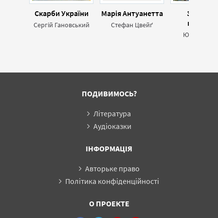
Скарби України
Марія Антуанетта
Заклятт
відьмака
Сергій Гановський
Стефан Цвейґ
Юрій Логв
ПОДИВИМОСЬ?
Література
Аудіоказки
ІНФОРМАЦІЯ
Авторьке право
Політика конфіденційності
О ПРОЕКТЕ