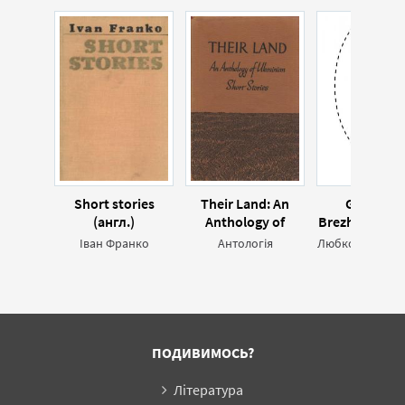
Short stories
Their Land: An
Good-By
(англ.)
Anthology of
Brezhnev! (зб
Ukrainian Short
(англ.)
Іван Франко
Антологія
Stories (англ.)
ПОДИВИМОСЬ?
Література