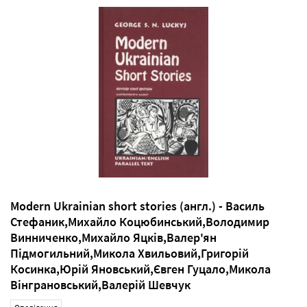
Modern Ukrainian short stories (англ.) - Василь
Стефаник,Михайло Коцюбинський,Володимир
Винниченко,Михайло Яцків,Валер'ян
Підмогильний,Микола Хвильовий,Григорій
Косинка,Юрій Яновський,Євген Гуцало,Микола
Вінграновський,Валерій Шевчук