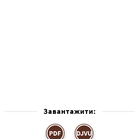
Завантажити:
PDF
DJVU