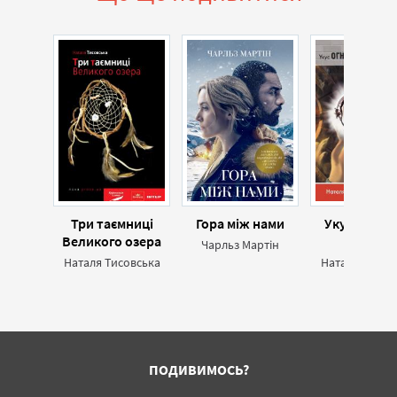
Три таємниці
Гора між нами
Укус огнян
Великого озера
змія
Чарльз Мартін
Наталя Тисовська
Наталя Тисов
ПОДИВИМОСЬ?