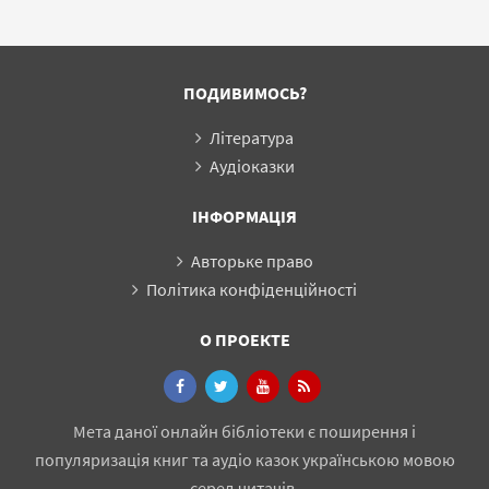
the Nightmare
Vladimir Putin Has
Visited Upon It
(англ.)
ПОДИВИМОСЬ?
Література
Аудіоказки
ІНФОРМАЦІЯ
Авторьке право
Політика конфіденційності
О ПРОЕКТЕ
Мета даної онлайн бібліотеки є поширення і
популяризація книг та аудіо казок українською мовою
серед читачів.