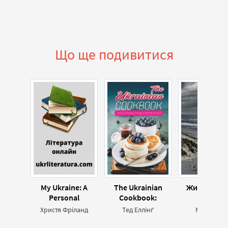
Що ще подивитися
My Ukraine: A
The Ukrainian
Життя та і
Personal
Cookbook:
хімія
Reflection on a
Delicious Recipes
Христя Фріланд
Тед Еллінґ
Марк Ліві
Nation’s Dream of
Straight from the
Independence and
Ukraine (англ.)