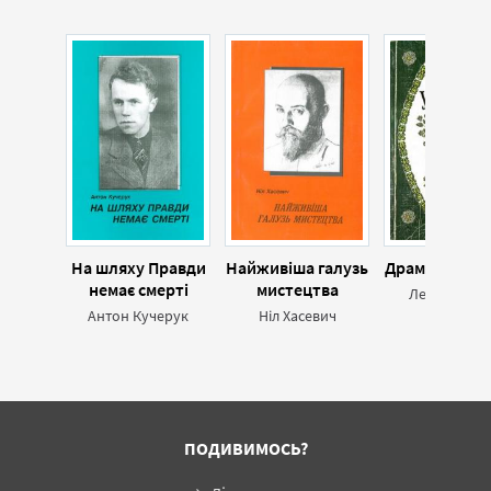
На шляху Правди
Найживіша галузь
Драматичні 
немає смерті
мистецтва
Леся Україн
Антон Кучерук
Ніл Хасевич
ПОДИВИМОСЬ?