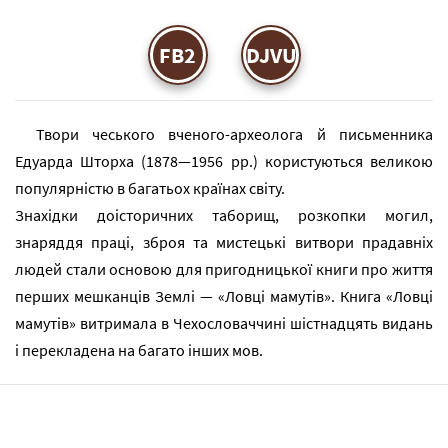
FB2
DJVU
Твори чеського вченого-археолога й письменника
Едуарда Шторха (1878—1956 рр.) користуються великою
популярністю в багатьох країнах світу.
Знахідки доісторичних таборищ, розкопки могил,
знаряддя праці, зброя та мистецькі витвори прадавніх
людей стали основою для пригодницької книги про життя
перших мешканців Землі — «Ловці мамутів». Книга «Ловці
мамутів» витримала в Чехословаччині шістнадцять видань
і перекладена на багато інших мов.