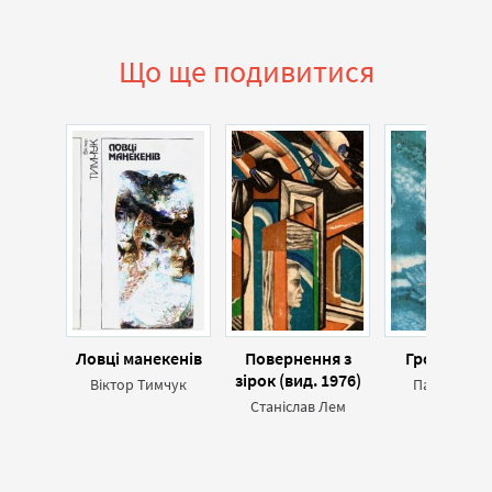
Що ще подивитися
Ловці манекенів
Повернення з
Грот афалі
зірок (вид. 1976)
Віктор Тимчук
Павєл Місь
Станіслав Лем