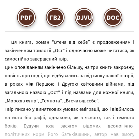
PDF
FB2
DJVU
DOC
Ця книга, роман "Втеча від себе” є продовженням і
закінченням трилогії „Ост” і одночасно може читатися, як
самостійно завершений твір.
Цим оповіданням закінчено більшу, на три книги закроєну,
повість про події, що відбувались на відтинку нашої історії,
в роках між Першою і Другою світовими війнами, під
загальною назвою „Ост" і під назвами для кожної книги,
„Морозів хутір”, „Темнота”, „Втеча від себе”.
Твір писано у виняткових умовах еміграції, що і відбилось
на його біографії, однаково, як з ясного, так і темного
боків. Будучи поза засягом відомих ідеологічно-
політичних норм його батьківщини, автор мав змогу