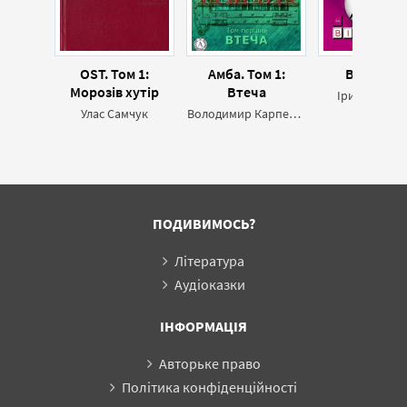
OST. Том 1:
Амба. Том 1:
Віртуалк
Морозів хутір
Втеча
Ірися Ликов
Улас Самчук
Володимир Карпенко
ПОДИВИМОСЬ?
Література
Аудіоказки
ІНФОРМАЦІЯ
Авторьке право
Політика конфіденційності