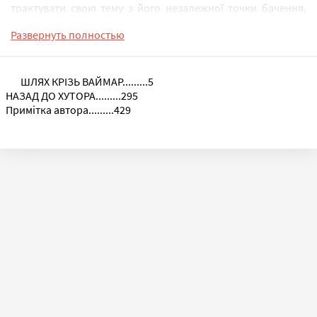
трактувати свою тему з його незалежної точки бачення,
але одночасно з цим, він був позбавлений певних
Развернуть полностью
видавничих спроможностей, більшого книжкового ринку,
ширшого й різноманітнішого читача.
ШЛЯХ КРІЗЬ ВАЙМАР.........5
НАЗАД ДО ХУТОРА.........295
До трилогії входять такі книги:
Примітка автора.........429
OST. Частина 1: Морозів хутір
OST. Частина 2: Темнота
OST. Частина 3: Втеча від себе