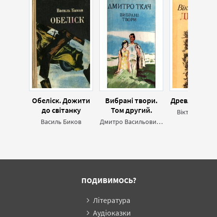
Обеліск. Дожити
Вибрані твори.
Древляни (зб
до світанку
Том другий.
Віктор Близн
Василь Биков
Дмитро Васильович Ткач
ПОДИВИМОСЬ?
Література
Аудіоказки