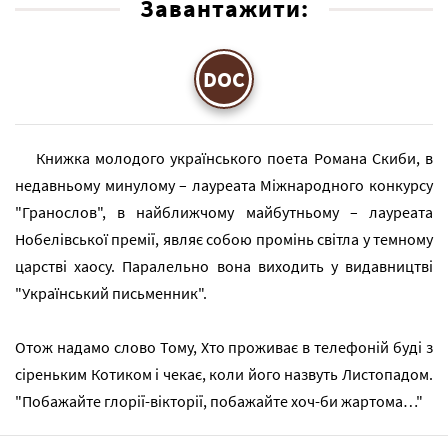
Завантажити:
DOC
Книжка молодого українського поета Романа Скиби, в
недавньому минулому – лауреата Міжнародного конкурсу
"Гранослов", в найближчому майбутньому – лауреата
Нобелівської премії, являє собою промінь світла у темному
царстві хаосу. Паралельно вона виходить у видавництві
"Український письменник".
Отож надамо слово Тому, Хто проживає в телефоній буді з
сіреньким Котиком і чекає, коли його назвуть Листопадом.
"Побажайте глорії-вікторії, побажайте хоч-би жартома…"