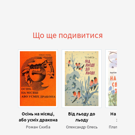
Що ще подивитися
Осінь на місяці,
Від льоду до
На своїй зе
або усміх дракона
льоду
хорошій
(збірка)
Роман Скиба
Олександр Олесь
Платон Воро