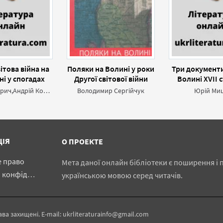
ітова війна на
Поляки на Волині у роки
Три документи 
і у спогадах
Другої світової війни
Волині XVII 
дця Михайла
Теодор Зварич,Андрій Корчак
Володимир Сергійчук
Юрій Ми
варича
ЦІЯ
О ПРОЕКТЕ
е право
Мета даної онлайн бібліотеки є поширення і п
іденційності
українською мовою серед читачів.
ава захищені. E-mail: ukrliteraturainfo@gmail.com