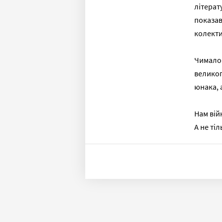
літерат
показав
колекти
Чимало
великог
юнака, 
Нам вій
А не тіл