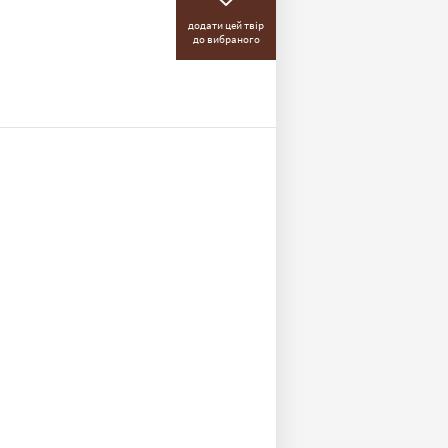
додати цей твір
до вибраного