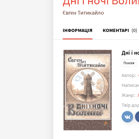
Дні і ночі Воли
Євген Титикайло
ІНФОРМАЦІЯ
КОМЕНТАРІ
(0)
Дні і н
Поезія
Автор:
Написа
Жанр:
Твір до