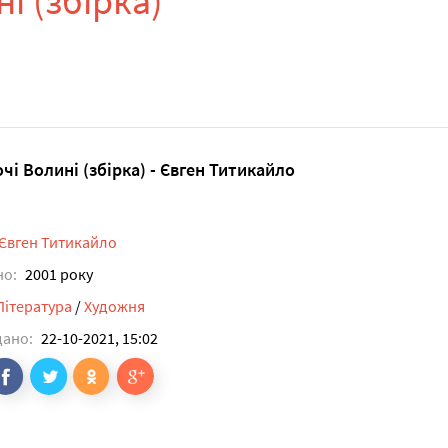
ні (збірка)
очі Волині (збірка) - Євген Титикайло
Євген Титикайло
но:
2001 року
Література
/
Художня
дано:
22-10-2021, 15:02