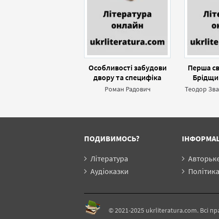
Особливості забудови
Перша св
двору та специфіка
Брідщин
господарських будівель
очеви
Роман Радович
на Галицькій Волині
З
(друга половина XIX -
початок XX ст.)
ПОДИВИМОСЬ?
ІНФОРМА
Література
Авторьк
Аудіоказки
Політика конф
© 2021-2025 ukrliteratura.com. Всі пр