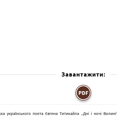
Завантажити:
PDF
ка українського поета Євгена Титикайла „Дні і ночі Волин