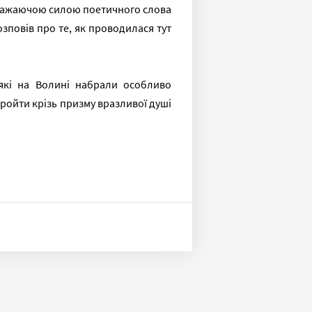
з вражаючою силою поетичного слова
зповів про те, як проводилася тут
 які на Волині набрали особливо
 пройти крізь призму вразливої душі