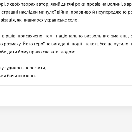
урі. У своїх творах автор, який дитячі роки провів на Волині, 
 страшні наслідки минулої війни, правдиво й неупереджено ро
візація, як нищилося українське село.
 віршів присвячено темі національно-визвольних змагань,
о розмаху. Його герої не вигадані, події - також. Усе це мусило
аби дати йому право сказати згодом:
ну судилось пережити,
ьки бачити в кіно.