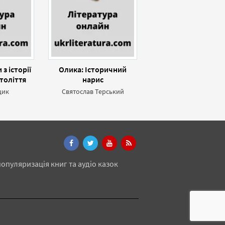
з історії
Олика: Історичний
століття
нарис
цик
Святослав Терський
опуляризація книг та аудіо казок