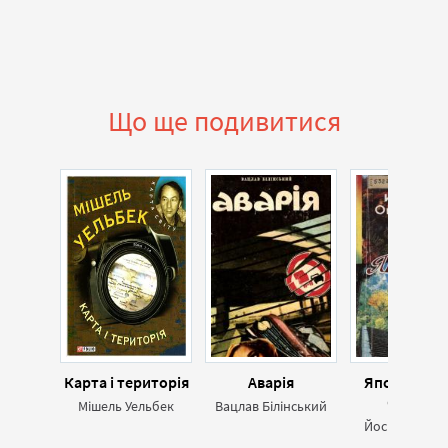
Що ще подивитися
Карта і територія
Аварія
Японія в сер
Спогади
Мішель Уельбек
Вацлав Білінський
японсько
Йосіхасі Ока
підприєм