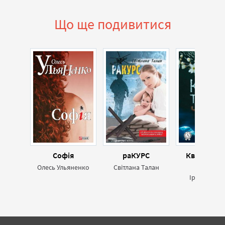
Що ще подивитися
Софія
раКУРС
Квіти тере
(збірка)
Олесь Ульяненко
Світлана Талан
Ірина Жада