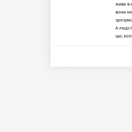
живе в 
вони не
зрозу­м
А людст
що, кол