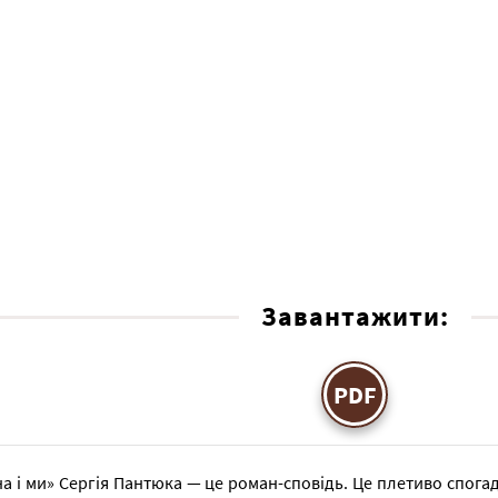
Завантажити:
PDF
на і ми» Сергія Пантюка — це роман-сповідь. Це плетиво спогаді