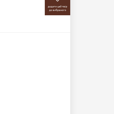
додати цей твір
до вибраного