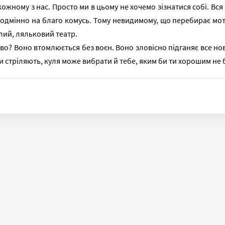
кожному з нас. Просто ми в цьому не хочемо зізнатися собі. Вся і
одмінно на благо комусь. Тому невидимому, що перебирає моту
ілий, ляльковий театр.
во? Воно втомлюється без воєн. Воно зловісно підганяє все нові
и стріляють, куля може вибрати й тебе, яким би ти хорошим не 