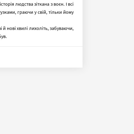
сторія людства зіткана з воєн. І всі
зками, граючи у свій, тільки йому
 й нові хвилі лихоліть, забуваючи,
був.