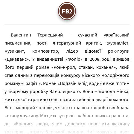
FB2
Валентин Терлецький – сучасний український
письменник, поет, літературний критик, журналіст,
музикант, композитор, лідер відомої рок-групи
«Декаданс». У видавництві «Фоліо» в 2008 році вийшов
його перший роман «Рок-н-рол, стакан, кохання», який
став одним з переможців конкурсу міського молодіжного
роману «Графіті». Роман «Подзвін з-під води» є вже п’ятим
у творчому доробку В.Терлецького. Вона – молода жінка,
життя якої втратило сенс після загибелі в аварії коханого.
Він – молодий чоловік, у якого страшна хвороба відібрала
кохану дружину. Місце їх зустрічі – кабінет психотерапевта,
де зібралися люди, яким довелося пережити жахливу
трагедію – втрату близької людини. Чи зможуть ці двоє