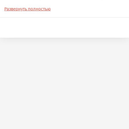
знову відчути себе щасливими, покохати одне одного, чи
Развернуть полностью
цим вони зрадять своє кохання і приречені до самої смерті
жити одними спогадами про втрачене щастя, коли життя –
то вже не життя, а лише подзвін з-під води…