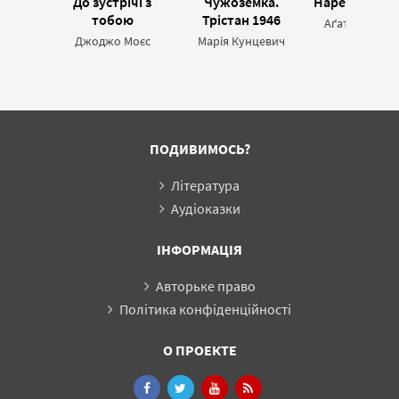
До зустрічі з
Чужоземка.
Наречена Шу
тобою
Трістан 1946
Аґата Тушинс
Джоджо Моєс
Марія Кунцевич
ПОДИВИМОСЬ?
Література
Аудіоказки
ІНФОРМАЦІЯ
Авторьке право
Політика конфіденційності
О ПРОЕКТЕ