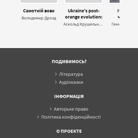
Самотній вовк
Ukraine's post-
Італійськ
orange evolution:
черевик
Володимир Дрозд
Askold
Аскольд Крушельницький
Геннінґ Манк
Krushelnycky
interviewed
(англ.)
ПОДИВИМОСЬ?
Література
Аудіоказки
ІНФОРМАЦІЯ
Авторьке право
Політика конфіденційності
О ПРОЕКТЕ