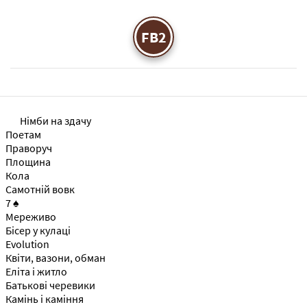
FB2
Німби на здачу
Поетам
Праворуч
Площина
Кола
Самотній вовк
7 ♠
Мереживо
Бісер у кулаці
Evolution
Квіти, вазони, обман
Еліта і житло
Батькові черевики
Камінь і каміння