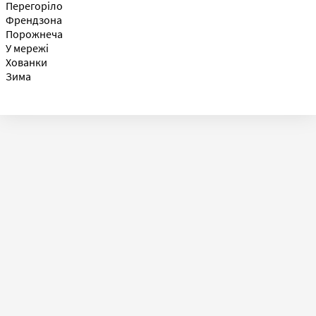
Перегоріло
Френдзона
Порожнеча
У мережі
Хованки
Зима