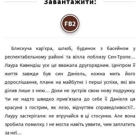
Завантажити:
FB2
Блискуча кар’єра, шлюб, будинок з басейном у
респектабельному районі та вілла поблизу Сен-Тропе…
Лаура Кавендіш усе це вважала другорядним. Центром її
життя завжди був син Даніель, кожна мить його
дорослішання, плани на майбутнє і перші успіхи, які він
ділив лише з нею… Доки не зустрів свою нову подружку.
Чи не надто швидко прив’язала до себе її Даніеля ця
красуня з гострим, як лезо, відчуттям справедливості?..
Лауру застерігали: не втручайся в ці стосунки. Але вона
зробила помилку. І не могла навіть уявити, чим заплатить
за неї…