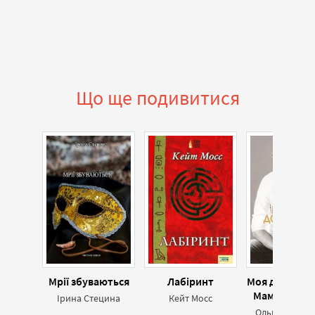
Що ще подивитися
Мрії збуваються
Лабіринт
Моя дорога п
Мамина кни
Ірина Стецина
Кейт Мосс
Ольга Кузьме