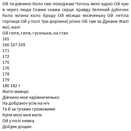
Ой ти дівчино Коло гаю походжаю Чогось мені чудно Ой чую
я через люди Скажи скажи серце правду Зелений дубочок
Коло млина коло броду Ой місяцю місяченьку Ой летіла
горлиця Ой у полі три доріжки) різно Ой там за Дунаєм Жалі
мої, жалі
Ой гиля, гиля, гусоньки, на стан
165
166 167 169
171
172
175
176
178
179
180 182 т
Жито мамцю
Дівчино моя чарівниченько
На добраніч усім на ніч
Та й за тучами громовими
Купи мені моя мати
Ой у полі нивка
ДоїЦик дощик