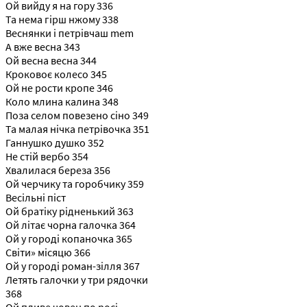
Ой вийду я на гору 336
Та нема гірш нжому 338
Веснянки і петрівчаш mem
А вже весна 343
Ой весна весна 344
Кроковоє колесо 345
Ой не рости кропе 346
Коло млина калина 348
Поза селом повезено сіно 349
Та малая нічка петрівочка 351
Ганнушко душко 352
Не стій вербо 354
Хвалилася береза 356
Ой черчику та горобчику 359
Весільні піст
Ой братіку рідненький 363
Ой літає чорна галочка 364
Ой у городі копаночка 365
Світи» місяцю 366
Ой у городі роман-зілля 367
Летять галочки у три рядочки
368
Ой пливе човен по росі