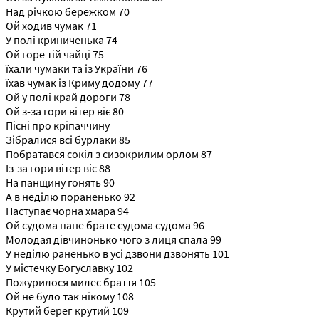
Над річкою бережком 70
Ой ходив чумак 71
У полі криниченька 74
Ой горе тій чайці 75
їхали чумаки та із України 76
їхав чумак із Криму додому 77
Ой у полі край дороги 78
Ой з-за гори вітер віє 80
Пісні про кріпаччину
Зібралися всі бурлаки 85
Побратався сокіл з сизокрилим орлом 87
Із-за гори вітер віє 88
На панщину гонять 90
А в неділю пораненько 92
Наступає чорна хмара 94
Ой судома пане брате судома судома 96
Молодая дівчинонько чого з лиця спала 99
У неділю раненько в усі дзвони дзвонять 101
У містечку Богуславку 102
Пожурилося милеє браття 105
Ой не було так нікому 108
Крутий берег крутий 109