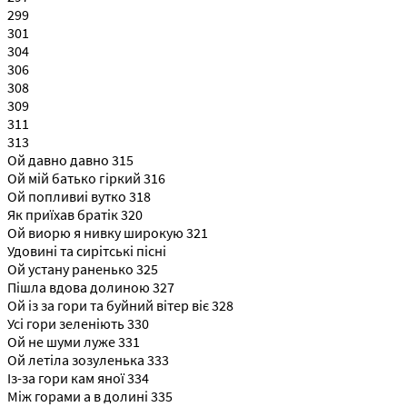
299
301
304
306
308
309
311
313
Ой давно давно 315
Ой мій батько гіркий 316
Ой попливиі вутко 318
Як приїхав братік 320
Ой виорю я нивку широкую 321
Удовині та сирітські пісні
Ой устану раненько 325
Пішла вдова долиною 327
Ой із за гори та буйний вітер віє 328
Усі гори зеленіють 330
Ой не шуми луже 331
Ой летіла зозуленька 333
Із-за гори кам яної 334
Між горами а в долині 335