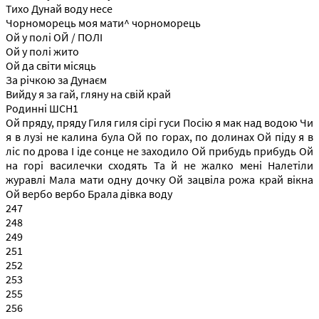
Тихо Дунай воду несе
Чорноморець моя мати^ чорноморець
Ой у полі ОЙ / ПОЛІ
Ой у полі жито
Ой да світи місяць
За річкою за Дунаєм
Вийду я за гай, гляну на свій край
Родинні ШСН1
Ой пряду, пряду Гиля гиля сірі гуси Посію я мак над водою Чи
я в лузі не калина була Ой по горах, по долинах Ой піду я в
ліс по дрова І іде сонце не заходило Ой прибудь прибудь Ой
на горі василечки сходять Та й не жалко мені Налетіли
журавлі Мала мати одну дочку Ой зацвіла рожа край вікна
Ой вербо вербо Брала дівка воду
247
248
249
251
252
253
255
256