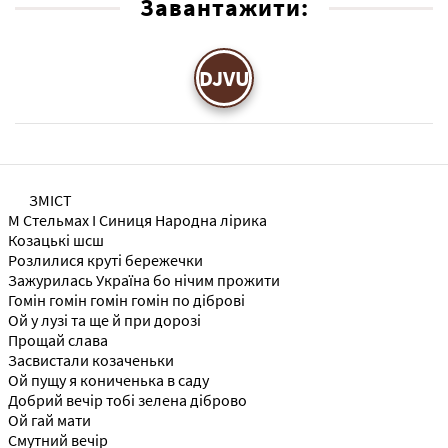
Завантажити:
DJVU
ЗМІСТ
М Стельмах І Синиця Народна лірика
Козацькі шсш
Розлилися круті бережечки
Зажурилась Україна бо нічим прожити
Гомін гомін гомін гомін по діброві
Ой у лузі та ще й при дорозі
Прощай слава
Засвистали козаченьки
Ой пущу я кониченька в саду
Добрий вечір тобі зелена діброво
Ой гай мати
Смутний вечір