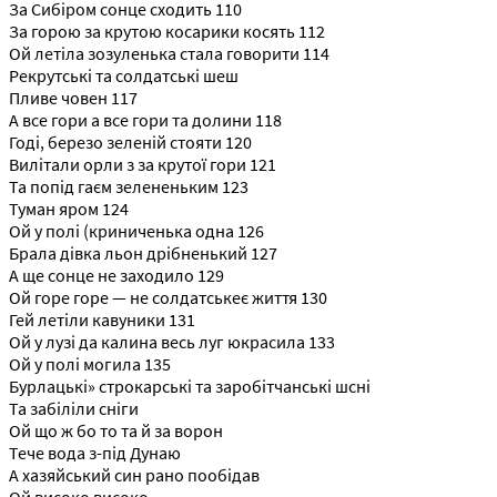
За Сибіром сонце сходить 110
За горою за крутою косарики косять 112
Ой летіла зозуленька стала говорити 114
Рекрутські та солдатські шеш
Пливе човен 117
А все гори а все гори та долини 118
Годі, березо зеленій стояти 120
Вилітали орли з за крутої гори 121
Та попід гаєм зелененьким 123
Туман яром 124
Ой у полі (криниченька одна 126
Брала дівка льон дрібненький 127
А ще сонце не заходило 129
Ой горе горе — не солдатськеє життя 130
Гей летіли кавуники 131
Ой у лузі да калина весь луг юкрасила 133
Ой у полі могила 135
Бурлацькі» строкарські та заробітчанські шсні
Та забіліли сніги
Ой що ж бо то та й за ворон
Тече вода з-під Дунаю
А хазяйський син рано пообідав
Ой високо високо