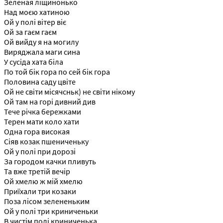
Зеленая ліщинонько
Над моєю хатиною
Ой у полі вітер віє
Ой за гаєм гаєм
Ой вийду я на могилу
Виряджала маги сина
У сусіда хата біла
По той бік гора по сей бік гора
Половина саду цвіте
Ой не світи місячсньк) не світи нікому
Ой там на горі дивний див
Тече річка бережками
Терен мати коло хати
Одна гора високая
Сіяв козак пшениченьку
Ой у полі при дорозі
За городом качки пливуть
Та вже третій вечір
Ой хмелю ж мій хмелю
Приїхали три козаки
Поза лісом зелененьким
Ой у полі три криниченьки
В чистім полі криниченька