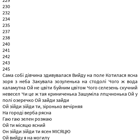
230
232
234
235
237
238
240
241
242
243
245
Сама собі дівчина здивувалася Вийду на поле Котилася ясна
зоря з неба Закувала зозуленька на стодолі Чого ж вода
каламутна Ой не цвіти буйним цвітом Чого селезень скучний
невесел Чи це ж тая криниченька Зашуміла лпцчнонька Ой у
полі озеречко Ой зайди зайди
Ой зійди зійди ти, зіронько вечірняя
На городі верба рясна
Гаю гаю зелен розмаю
Ой ти місяцю ясний
Он зійди зійди ти ясен МІСЯЦЮ
Ой вийду я на могилу