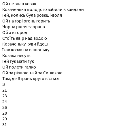
Ой не знав козак
Козаченька молодого забили в кайдани
Гей, колись була розкші-воля
Ой на горі огонь горить
Чорна рілля заорана
Ой а в городі
Стоїть явір над водою
Козаченьку куди йдеш
їхав козак на вшноньку
Козака несуть
Гей гук мати гук
Ой полети галко
Ой за річкою та й за Синюхою
Там, де Ятрань круто в'ється
З
21
23
24
26
28
29
31