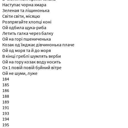
Наступає чорна хмара
Зеленая та ліщинонька
Світи світи, місяцю
Розпрягайте хлопці коні
Ой одбила щука-риба
Летить галка через балку
Ой на горі пшениченька
Козак од їжджає дівчинонька плаче
Ой од моря та й до моря
В кінці греблі шумлять верби
Ой на гору козак воду носить
Ох 1 повій повій буйний вітре
Ой не шуми, луже
184
185
186
188
189
191
193
194
195