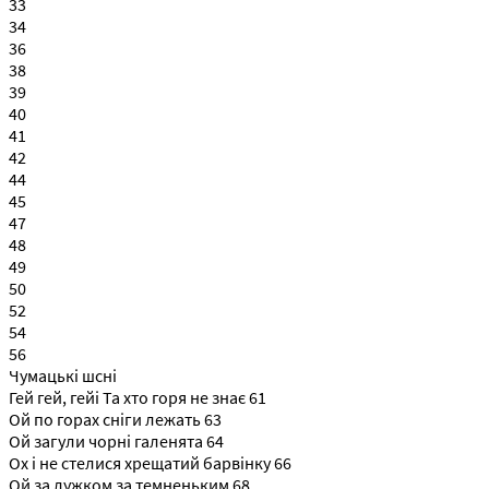
33
34
36
38
39
40
41
42
44
45
47
48
49
50
52
54
56
Чумацькі шсні
Гей гей, гейі Та хто горя не знає 61
Ой по горах сніги лежать 63
Ой загули чорні галенята 64
Ох і не стелися хрещатий барвінку 66
Ой за лужком за темненьким 68