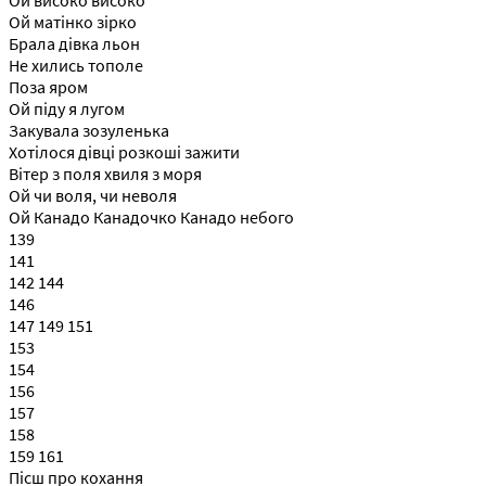
Ой матінко зірко
Брала дівка льон
Не хились тополе
Поза яром
Ой піду я лугом
Закувала зозуленька
Хотілося дівці розкоші зажити
Вітер з поля хвиля з моря
Ой чи воля, чи неволя
Ой Канадо Канадочко Канадо небого
139
141
142 144
146
147 149 151
153
154
156
157
158
159 161
Пісш про кохання