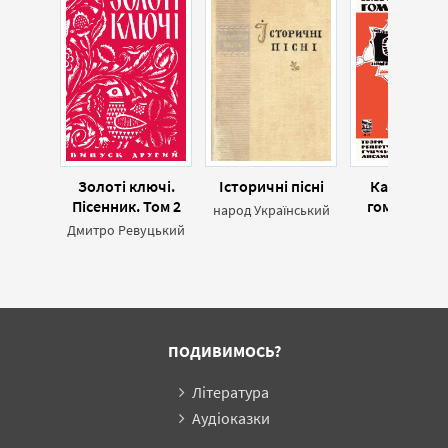
Золоті ключі.
Історичні пісні
Карпатськ
Пісенник. Том 2
гомін (Твор
народ Український
репертуа
Дмитро Ревуцький
Збірник
Гуцульсько
ансамблю
ПОДИВИМОСЬ?
Література
Аудіоказки