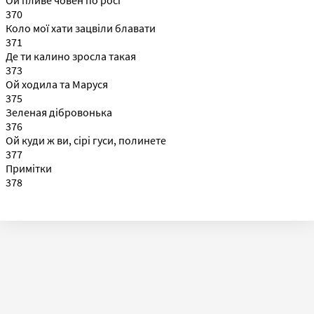
370
Коло мої хати зацвіли блавати
371
Де ти калино зросла такая
373
Ой ходила та Маруся
375
Зеленая дібровонька
376
Ой куди ж ви, сірі гуси, полинете
377
Примітки
378