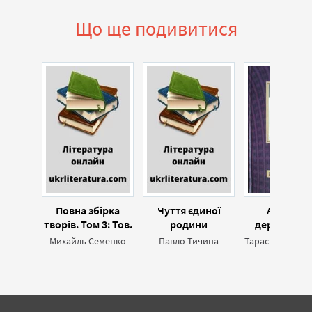
Що ще подивитися
Повна збірка
Чуття єдиної
Армія бе
творів. Том 3: Тов.
родини
держави (в
Сонце, кн. 1-5
2008)
Михайль Семенко
Павло Тичина