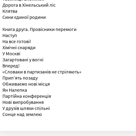
Дорога в Хінельський ліс
Клятва
Сини єдиної родини
Книга друга. Провісники перемоги
Наступ
На все готові!
Хімічні снаряди
У Москві
Загартовані у вогні
Вперед!
«Словаки в партизанів не стріляють»
Прип’ять позаду
Обживаємо нові місця
Ян Налепка
Партійна конференція
Нові випробування
У друзів шляхи спільні
Сонце над землею