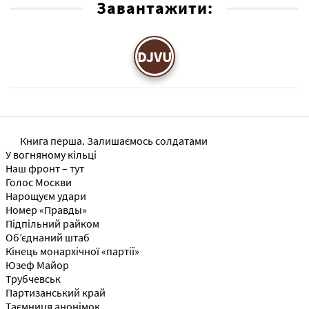
Завантажити:
DJVU
Книга перша. Залишаємось солдатами
У вогняному кільці
Наш фронт – тут
Голос Москви
Нарощуєм удари
Номер «Правды»
Підпільний райком
Об’єднаний штаб
Кінець монархічної «партії»
Юзеф Майор
Трубчевськ
Партизанський край
Таємниця анонімок