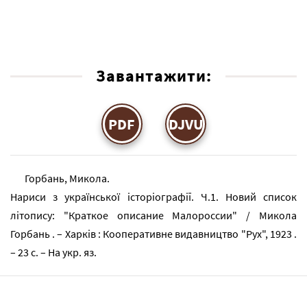
Завантажити:
PDF
DJVU
Горбань, Микола.
Нариси з української історіографії. Ч.1. Новий список
літопису: "Краткое описание Малороссии" / Микола
Горбань . – Харків : Кооперативне видавництво "Рух", 1923 .
– 23 с. – На укр. яз.