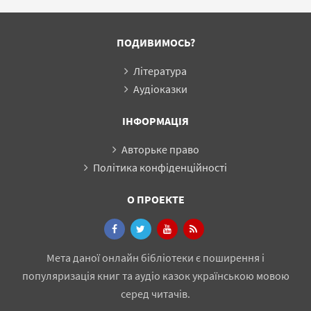
заселения,
«Бібліотек
землевладения и
«Повстансь
управления. К.,
могили»
ПОДИВИМОСЬ?
1902. Т. III: Полк
Прилуцкий)
Література
Аудіоказки
ІНФОРМАЦІЯ
Авторьке право
Політика конфіденційності
О ПРОЕКТЕ
Мета даної онлайн бібліотеки є поширення і
популяризація книг та аудіо казок українською мовою
серед читачів.