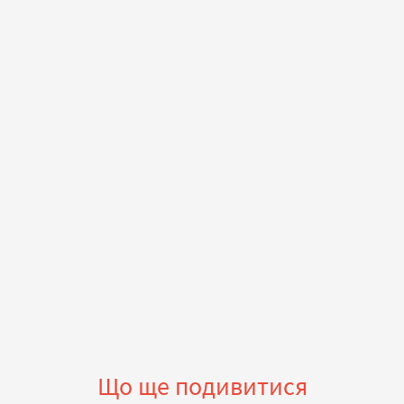
Повстансько-партизанського штабу й організатором
походу генералом Ю.Тютюнником тощо. Пропоновані
увазі читачів листи С.Петлюри містять чимало нових
відомостей з цих питань і кидають світло на деякі
малознані аспекти підготовки походу. Документи
публікуються вперше.
Що ще подивитися