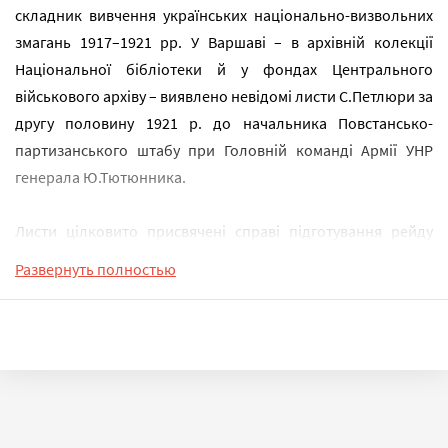
складник вивчення українських національно-визвольних
змагань 1917–1921 рр. У Варшаві – в архівній колекції
Національної бібліотеки й у фондах Центрального
військового архіву – виявлено невідомі листи С.Петлюри за
другу половину 1921 р. до начальника Повстансько-
партизанського штабу при Головній команді Армії УНР
генерала Ю.Тютюнника.
Листи цілковито присвячені справі підготування рейду
частин Армії УНР з польських таборів для інтернованих в
Развернуть полностью
Україну з метою підняти загальне антибільшовицьке
повстання. Зазначимо, що й нині обставини проведення
цього рейду, який увійшов в історію під назвою Другого
Зимового походу, замало висвітлено в історичній
літературі. Зокрема не одне десятиліття точаться
суперечки щодо ролі С.Петлюри в підготовці Другого
Зимового походу, його відносин з керівником