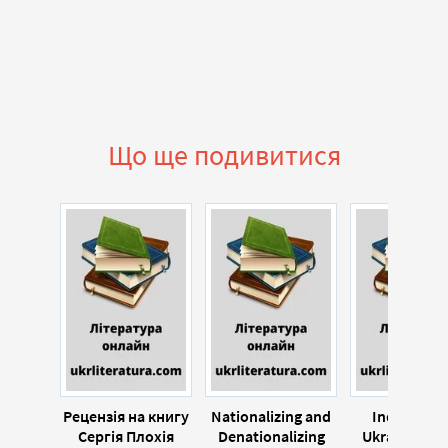
Що ще подивитися
Рецензія на книгу
Nationalizing and
Independe
Сергія Плохія
Denationalizing
Ukraine: Ori