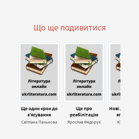
Що ще подивитися
Ще один крок до
Ще про
Нові дослідж
з'ясування
реабілітацію
японсько
обставин смерті
Сергія Шамрая
славіста
Світлана Панькова
Ярослав Федорук
Юрій Мици
Михайла
Грушевського