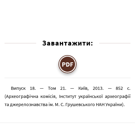
Завантажити:
PDF
Випуск 18. — Том 21. — Київ, 2013. — 852 с.
(Археографічна комісія, Інститут української археографії
та джерелознавства ім. М. С. Грушевського НАН України).