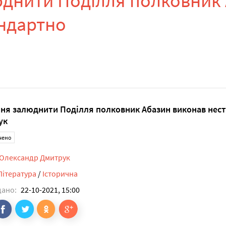
днити Поділля полковник
ндартно
ня залюднити Поділля полковник Абазин виконав нест
ук
чено
Олександр Дмитрук
Література
/
Історична
дано:
22-10-2021, 15:00