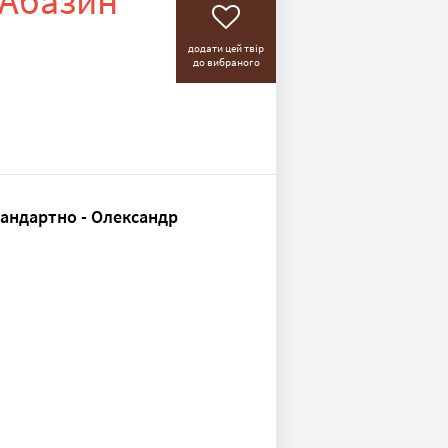
 Абазин
додати цей твір
до вибраного
андартно - Олександр