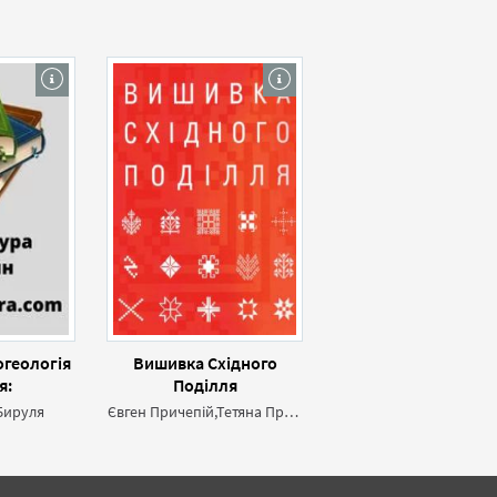
рогеологія
Вишивка Східного
я:
Поділля
ічний
Бируля
Євген Причепій,Тетяна Причепій
ик