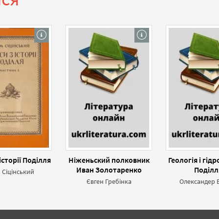
історії Поділля
Hіженьский полковник
Геологія і гід
Иван Золотаpенко
Поділл
Сіцінський
бібліограф
Євген Гребінка
Олександер 
покажч