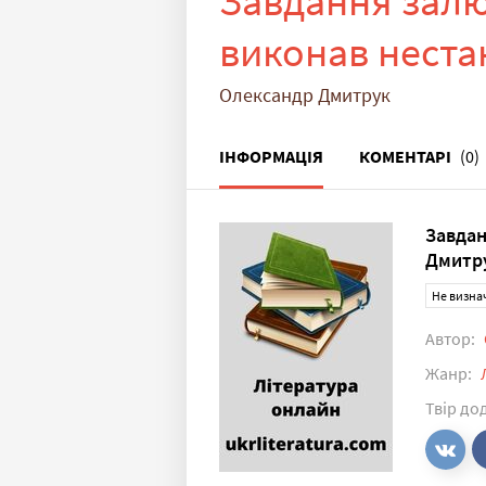
Завдання залю
виконав неста
Олександр Дмитрук
ІНФОРМАЦІЯ
КОМЕНТАРІ
(0)
Завдан
Дмитр
Не визна
Автор:
Жанр:
Твір до